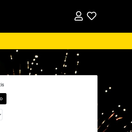
is
eo